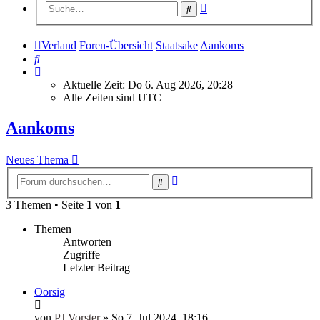
Erweiterte
Suche
Suche
Verland
Foren-Übersicht
Staatsake
Aankoms
Suche
Aktuelle Zeit: Do 6. Aug 2026, 20:28
Alle Zeiten sind
UTC
Aankoms
Neues Thema
Erweiterte
Suche
Suche
3 Themen • Seite
1
von
1
Themen
Antworten
Zugriffe
Letzter Beitrag
Oorsig
von
PJ Vorster
»
So 7. Jul 2024, 18:16