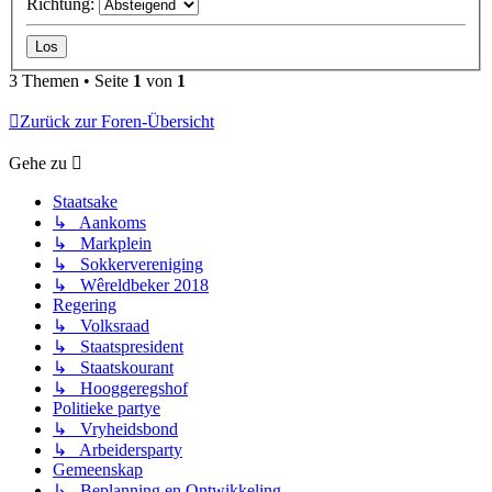
Richtung:
3 Themen • Seite
1
von
1
Zurück zur Foren-Übersicht
Gehe zu
Staatsake
↳ Aankoms
↳ Markplein
↳ Sokkervereniging
↳ Wêreldbeker 2018
Regering
↳ Volksraad
↳ Staatspresident
↳ Staatskourant
↳ Hooggeregshof
Politieke partye
↳ Vryheidsbond
↳ Arbeidersparty
Gemeenskap
↳ Beplanning en Ontwikkeling