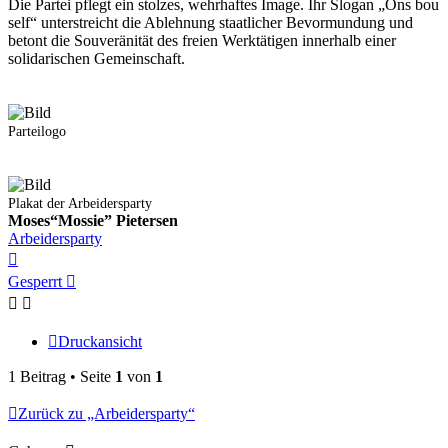
Die Partei pflegt ein stolzes, wehrhaftes Image. Ihr Slogan „Ons bou
self“ unterstreicht die Ablehnung staatlicher Bevormundung und
betont die Souveränität des freien Werktätigen innerhalb einer
solidarischen Gemeinschaft.
Parteilogo
Plakat der Arbeidersparty
Moses“Mossie” Pietersen
Arbeidersparty
Nach
oben
Gesperrt
Druckansicht
1 Beitrag • Seite
1
von
1
Zurück zu „Arbeidersparty“