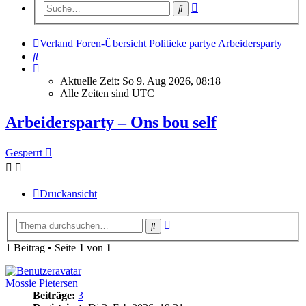
Erweiterte
Suche
Suche
Verland
Foren-Übersicht
Politieke partye
Arbeidersparty
Suche
Aktuelle Zeit: So 9. Aug 2026, 08:18
Alle Zeiten sind
UTC
Arbeidersparty – Ons bou self
Gesperrt
Druckansicht
Erweiterte
Suche
Suche
1 Beitrag • Seite
1
von
1
Mossie Pietersen
Beiträge:
3