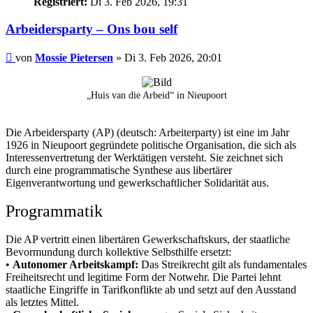
Registriert:
Di 3. Feb 2026, 19:31
Arbeidersparty – Ons bou self
Beitrag
von
Mossie Pietersen
»
Di 3. Feb 2026, 20:01
„Huis van die Arbeid“ in Nieupoort
Die Arbeidersparty (AP) (deutsch: Arbeiterparty) ist eine im Jahr
1926 in Nieupoort gegründete politische Organisation, die sich als
Interessenvertretung der Werktätigen versteht. Sie zeichnet sich
durch eine programmatische Synthese aus libertärer
Eigenverantwortung und gewerkschaftlicher Solidarität aus.
Programmatik
Die AP vertritt einen libertären Gewerkschaftskurs, der staatliche
Bevormundung durch kollektive Selbsthilfe ersetzt:
•
Autonomer Arbeitskampf:
Das Streikrecht gilt als fundamentales
Freiheitsrecht und legitime Form der Notwehr. Die Partei lehnt
staatliche Eingriffe in Tarifkonflikte ab und setzt auf den Ausstand
als letztes Mittel.