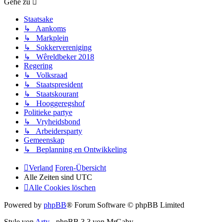
Gehe zu
Staatsake
↳ Aankoms
↳ Markplein
↳ Sokkervereniging
↳ Wêreldbeker 2018
Regering
↳ Volksraad
↳ Staatspresident
↳ Staatskourant
↳ Hooggeregshof
Politieke partye
↳ Vryheidsbond
↳ Arbeidersparty
Gemeenskap
↳ Beplanning en Ontwikkeling
Verland
Foren-Übersicht
Alle Zeiten sind
UTC
Alle Cookies löschen
Powered by
phpBB
® Forum Software © phpBB Limited
Style von
Arty
- phpBB 3.3 von MrGaby