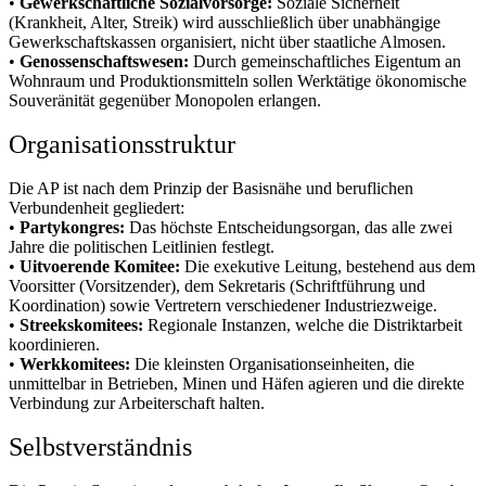
•
Gewerkschaftliche Sozialvorsorge:
Soziale Sicherheit
(Krankheit, Alter, Streik) wird ausschließlich über unabhängige
Gewerkschaftskassen organisiert, nicht über staatliche Almosen.
•
Genossenschaftswesen:
Durch gemeinschaftliches Eigentum an
Wohnraum und Produktionsmitteln sollen Werktätige ökonomische
Souveränität gegenüber Monopolen erlangen.
Organisationsstruktur
Die AP ist nach dem Prinzip der Basisnähe und beruflichen
Verbundenheit gegliedert:
•
Partykongres:
Das höchste Entscheidungsorgan, das alle zwei
Jahre die politischen Leitlinien festlegt.
•
Uitvoerende Komitee:
Die exekutive Leitung, bestehend aus dem
Voorsitter (Vorsitzender), dem Sekretaris (Schriftführung und
Koordination) sowie Vertretern verschiedener Industriezweige.
•
Streekskomitees:
Regionale Instanzen, welche die Distriktarbeit
koordinieren.
•
Werkkomitees:
Die kleinsten Organisationseinheiten, die
unmittelbar in Betrieben, Minen und Häfen agieren und die direkte
Verbindung zur Arbeiterschaft halten.
Selbstverständnis